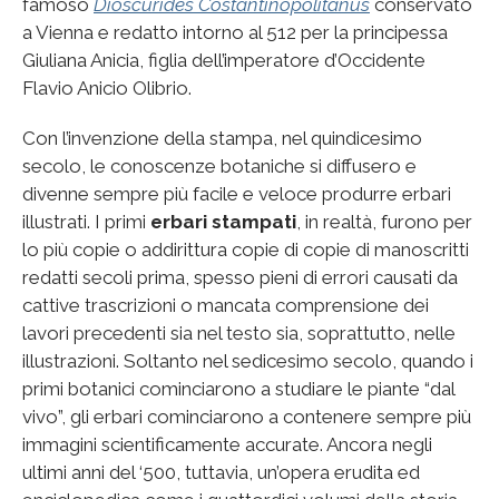
famoso
Dioscurides Costantinopolitanus
conservato
a Vienna e redatto intorno al 512 per la principessa
Giuliana Anicia, figlia dell’imperatore d’Occidente
Flavio Anicio Olibrio.
Con l’invenzione della stampa, nel quindicesimo
secolo, le conoscenze botaniche si diffusero e
divenne sempre più facile e veloce produrre erbari
illustrati. I primi
erbari stampati
, in realtà, furono per
lo più copie o addirittura copie di copie di manoscritti
redatti secoli prima, spesso pieni di errori causati da
cattive trascrizioni o mancata comprensione dei
lavori precedenti sia nel testo sia, soprattutto, nelle
illustrazioni. Soltanto nel sedicesimo secolo, quando i
primi botanici cominciarono a studiare le piante “dal
vivo”, gli erbari cominciarono a contenere sempre più
immagini scientificamente accurate. Ancora negli
ultimi anni del ‘500, tuttavia, un’opera erudita ed