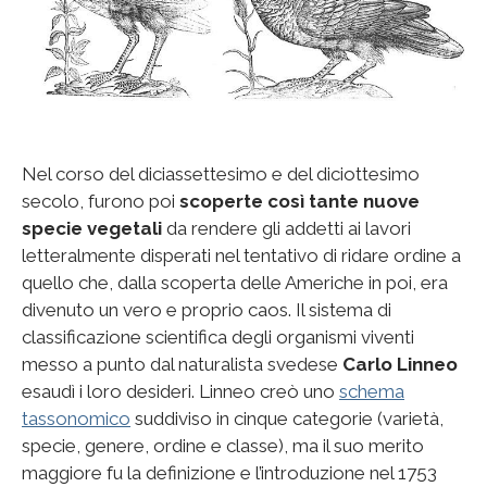
Nel corso del diciassettesimo e del diciottesimo
secolo, furono poi
scoperte così tante nuove
specie vegetali
da rendere gli addetti ai lavori
letteralmente disperati nel tentativo di ridare ordine a
quello che, dalla scoperta delle Americhe in poi, era
divenuto un vero e proprio caos. Il sistema di
classificazione scientifica degli organismi viventi
messo a punto dal naturalista svedese
Carlo Linneo
esaudì i loro desideri. Linneo creò uno
schema
tassonomico
suddiviso in cinque categorie (varietà,
specie, genere, ordine e classe), ma il suo merito
maggiore fu la definizione e l’introduzione nel 1753