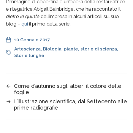
L’immagine di copertina è un’opera della restauratrice
e rilegatrice Abigail Bainbridge, che ha raccontato il
dietro le quinte
dell’impresa in alcuni articoli sul suo
blog –
qui
il primo della serie.
10 Gennaio 2017
Artescienza
,
Biologia
,
piante
,
storie di scienza
,
Storie lunghe
←
Come d’autunno sugli alberi il colore delle
foglie
→
L’illustrazione scientifica, dal Settecento alle
prime radiografie