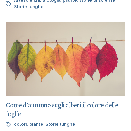
Artescienza
,
Biologia
,
piante
,
storie di scienza
,
Storie lunghe
Come d’autunno sugli alberi il colore delle
foglie
colori
,
piante
,
Storie lunghe