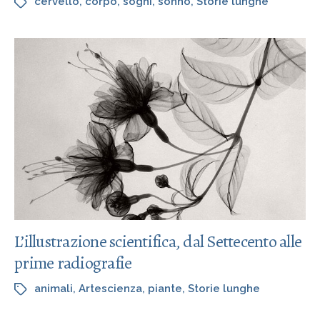
cervello
,
corpo
,
sogni
,
sonno
,
Storie lunghe
L’illustrazione scientifica, dal Settecento alle
prime radiografie
animali
,
Artescienza
,
piante
,
Storie lunghe