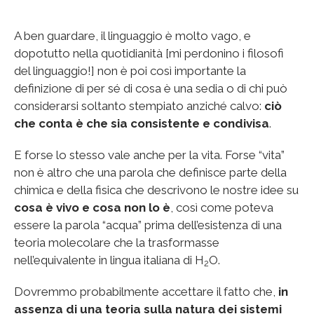
A ben guardare, il linguaggio è molto vago, e
dopotutto nella quotidianità [mi perdonino i filosofi
del linguaggio!] non è poi così importante la
definizione di per sé di cosa è una sedia o di chi può
considerarsi soltanto stempiato anziché calvo:
ciò
che conta è che sia consistente e condivisa
.
E forse lo stesso vale anche per la vita. Forse “vita”
non è altro che una parola che definisce parte della
chimica e della fisica che descrivono le nostre idee su
cosa è vivo e cosa non lo è
, così come poteva
essere la parola “acqua” prima dell’esistenza di una
teoria molecolare che la trasformasse
nell’equivalente in lingua italiana di H
O.
2
Dovremmo probabilmente accettare il fatto che,
in
assenza di una teoria sulla natura dei sistemi