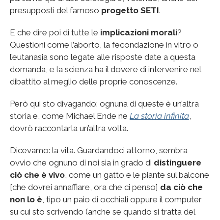
presupposti del famoso
progetto SETI
.
E che dire poi di tutte le
implicazioni morali
?
Questioni come l’aborto, la fecondazione in vitro o
l’eutanasia sono legate alle risposte date a questa
domanda, e la scienza ha il dovere di intervenire nel
dibattito al meglio delle proprie conoscenze.
Però qui sto divagando: ognuna di queste è un’altra
storia e, come Michael Ende ne
La storia infinita
,
dovrò raccontarla un’altra volta.
Dicevamo: la vita. Guardandoci attorno, sembra
ovvio che ognuno di noi sia in grado di
distinguere
ciò che è vivo
, come un gatto e le piante sul balcone
[che dovrei annaffiare, ora che ci penso]
da ciò che
non lo è
, tipo un paio di occhiali oppure il computer
su cui sto scrivendo (anche se quando si tratta del