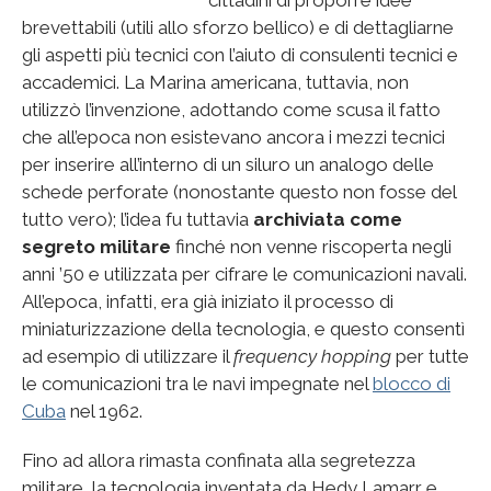
cittadini di proporre idee
brevettabili (utili allo sforzo bellico) e di dettagliarne
gli aspetti più tecnici con l’aiuto di consulenti tecnici e
accademici. La Marina americana, tuttavia, non
utilizzò l’invenzione, adottando come scusa il fatto
che all’epoca non esistevano ancora i mezzi tecnici
per inserire all’interno di un siluro un analogo delle
schede perforate (nonostante questo non fosse del
tutto vero); l’idea fu tuttavia
archiviata come
segreto militare
finché non venne riscoperta negli
anni ’50 e utilizzata per cifrare le comunicazioni navali.
All’epoca, infatti, era già iniziato il processo di
miniaturizzazione della tecnologia, e questo consentì
ad esempio di utilizzare il
frequency hopping
per tutte
le comunicazioni tra le navi impegnate nel
blocco di
Cuba
nel 1962.
Fino ad allora rimasta confinata alla segretezza
militare, la tecnologia inventata da Hedy Lamarr e