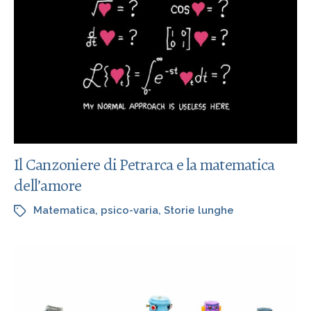
Il Canzoniere di Petrarca e la matematica
dell’amore
Matematica
,
psico-varia
,
Storie lunghe