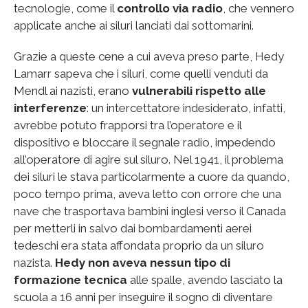
tecnologie, come il
controllo via radio
, che vennero
applicate anche ai siluri lanciati dai sottomarini.
Grazie a queste cene a cui aveva preso parte, Hedy
Lamarr sapeva che i siluri, come quelli venduti da
Mendl ai nazisti, erano
vulnerabili rispetto alle
interferenze
: un intercettatore indesiderato, infatti,
avrebbe potuto frapporsi tra l’operatore e il
dispositivo e bloccare il segnale radio, impedendo
all’operatore di agire sul siluro. Nel 1941, il problema
dei siluri le stava particolarmente a cuore da quando,
poco tempo prima, aveva letto con orrore che una
nave che trasportava bambini inglesi verso il Canada
per metterli in salvo dai bombardamenti aerei
tedeschi era stata affondata proprio da un siluro
nazista.
Hedy non aveva nessun tipo di
formazione tecnica
alle spalle, avendo lasciato la
scuola a 16 anni per inseguire il sogno di diventare