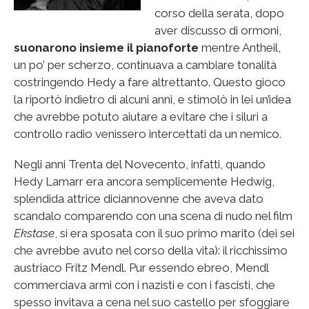
corso della serata, dopo
aver discusso di ormoni,
suonarono insieme il pianoforte
mentre Antheil,
un po’ per scherzo, continuava a cambiare tonalità
costringendo Hedy a fare altrettanto. Questo gioco
la riportò indietro di alcuni anni, e stimolò in lei un’idea
che avrebbe potuto aiutare a evitare che i siluri a
controllo radio venissero intercettati da un nemico.
Negli anni Trenta del Novecento, infatti, quando
Hedy Lamarr era ancora semplicemente Hedwig,
splendida attrice diciannovenne che aveva dato
scandalo comparendo con una scena di nudo nel film
Ekstase
, si era sposata con il suo primo marito (dei sei
che avrebbe avuto nel corso della vita): il ricchissimo
austriaco Fritz Mendl. Pur essendo ebreo, Mendl
commerciava armi con i nazisti e con i fascisti, che
spesso invitava a cena nel suo castello per sfoggiare