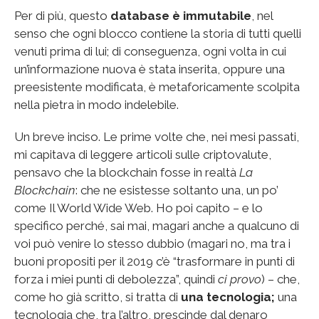
Per di più, questo
database è immutabile
, nel
senso che ogni blocco contiene la storia di tutti quelli
venuti prima di lui; di conseguenza, ogni volta in cui
un’informazione nuova è stata inserita, oppure una
preesistente modificata, è metaforicamente scolpita
nella pietra in modo indelebile.
Un breve inciso. Le prime volte che, nei mesi passati,
mi capitava di leggere articoli sulle criptovalute,
pensavo che la blockchain fosse in realtà
La
Blockchain
: che ne esistesse soltanto una, un po’
come Il World Wide Web. Ho poi capito – e lo
specifico perché, sai mai, magari anche a qualcuno di
voi può venire lo stesso dubbio (magari no, ma tra i
buoni propositi per il 2019 c’è “trasformare in punti di
forza i miei punti di debolezza”, quindi
ci provo
) – che,
come ho già scritto, si tratta di
una tecnologia;
una
tecnologia che, tra l’altro, prescinde dal denaro