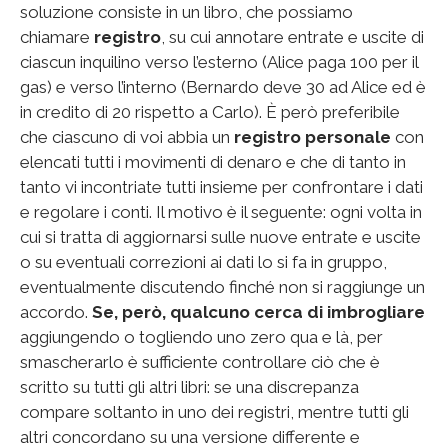
soluzione consiste in un libro, che possiamo
chiamare
registro
, su cui annotare entrate e uscite di
ciascun inquilino verso l’esterno (Alice paga 100 per il
gas) e verso l’interno (Bernardo deve 30 ad Alice ed è
in credito di 20 rispetto a Carlo). È però preferibile
che ciascuno di voi abbia un
registro personale
con
elencati tutti i movimenti di denaro e che di tanto in
tanto vi incontriate tutti insieme per confrontare i dati
e regolare i conti. Il motivo è il seguente: ogni volta in
cui si tratta di aggiornarsi sulle nuove entrate e uscite
o su eventuali correzioni ai dati lo si fa in gruppo,
eventualmente discutendo finché non si raggiunge un
accordo.
Se, però, qualcuno cerca di imbrogliare
aggiungendo o togliendo uno zero qua e là, per
smascherarlo è sufficiente controllare ciò che è
scritto su tutti gli altri libri: se una discrepanza
compare soltanto in uno dei registri, mentre tutti gli
altri concordano su una versione differente e