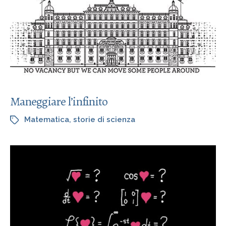
Maneggiare l’infinito
Matematica
,
storie di scienza