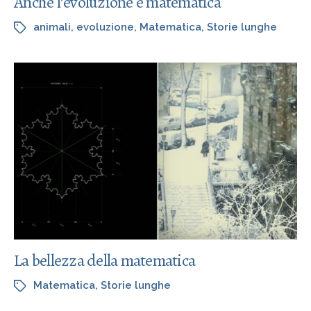
Anche l’evoluzione è matematica
animali
,
evoluzione
,
Matematica
,
Storie lunghe
La bellezza della matematica
Matematica
,
Storie lunghe