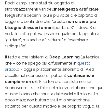
Pochi campi sono stati più oggetto di
strombazzamenti vari dell’
intelligenza artificiale
.
Negli ultimi decenni, più e più volte ci è capitato di
leggere o sentir dire che “presto
non ci sarà più
bisogno di esseri umani
per fare X” – dove X di
volta in volta poteva essere uguale per l’appunto a
“guidare”, ma anche a “tradurre” o “esaminare
radiografie”.
Il fatto è che i sistemi di
Deep Learning
(la tecnica
che – come spiego più diffusamente in
questo
articolo
– oggi è praticamente sinonimo di IA ed
eccelle nel riconoscere i pattern)
continuano a
compiere errori
. E se l’errore consiste nel non
riconoscere, tra le foto nel mio smartphone, che quel
musino bianco che spunta dai cuscini è il mio gatto,
poco male; non butterò via il mio smartphone
soltanto per questo motivo e, se proprio voglio, la