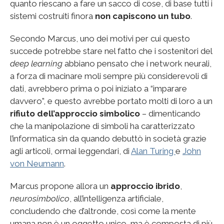
quanto riescano a fare un sacco di cose, di base tutti i
sistemi costruiti finora
non capiscono un tubo
.
Secondo Marcus, uno dei motivi per cui questo
succede potrebbe stare nel fatto che i sostenitori del
deep learning
abbiano pensato che i network neurali,
a forza di macinare moli sempre più considerevoli di
dati, avrebbero prima o poi iniziato a “imparare
davvero”, e questo avrebbe portato molti di loro a un
rifiuto dell’approccio simbolico
– dimenticando
che la manipolazione di simboli ha caratterizzato
l’informatica sin da quando debuttò in società grazie
agli articoli, ormai leggendari, di
Alan Turing
e
John
von Neumann
.
Marcus propone allora un
approccio ibrido
,
neurosimbolico
, all’intelligenza artificiale,
concludendo che d’altronde, così come la mente
umana non è un oggetto unico, ma è composta di più