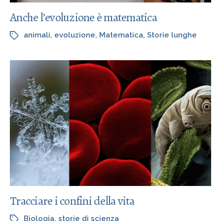
Anche l’evoluzione è matematica
animali
,
evoluzione
,
Matematica
,
Storie lunghe
Tracciare i confini della vita
Biologia
,
storie di scienza