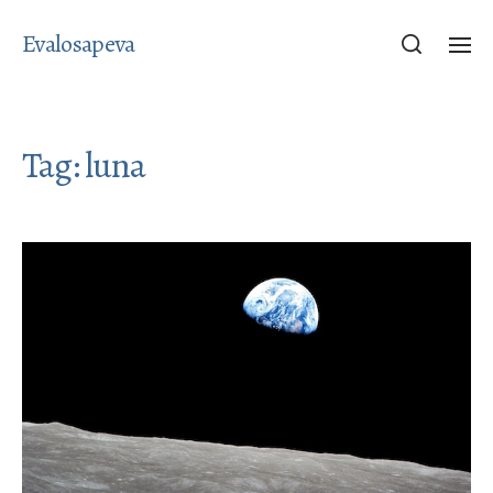
Evalosapeva
Tag:
luna