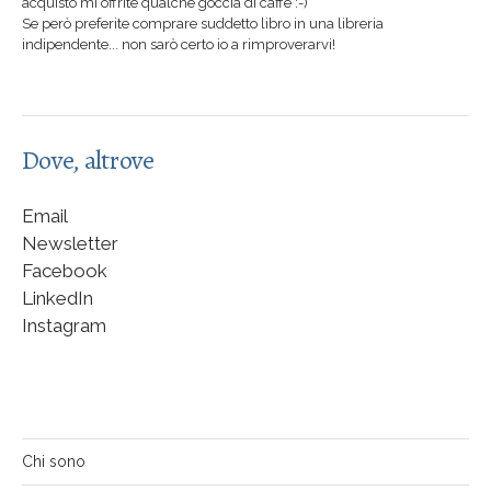
acquisto mi offrite qualche goccia di caffè :-)
Se però preferite comprare suddetto libro in una libreria
indipendente... non sarò certo io a rimproverarvi!
Dove, altrove
Email
Newsletter
Facebook
LinkedIn
Instagram
Chi sono