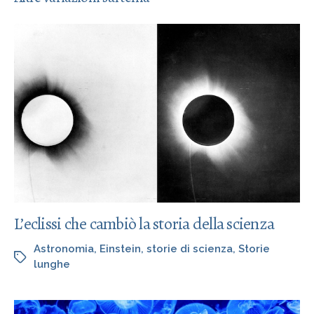
L’eclissi che cambiò la storia della scienza
Astronomia
,
Einstein
,
storie di scienza
,
Storie
lunghe