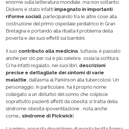
enorme sulla letteratura mondiale, ma non soltanto:
Dickens è stato infatti
impegnato in importanti
riforme sociali
, partecipando tra le altre cose alla
costruzione del primo ospedale pediatrico in Gran
Bretagna e portando alla ribalta il problema della
povertà e dei suoi effetti sui bambini.
Il suo
contributo alla medicina
, tuttavia, è passato
anche per ciò per cui è più celebre, ossia la scrittura.
Ci ha infatti regalato, nei suoi libri,
descrizioni
precise e dettagliate dei sintomi di varie
malattie
, dall’asma al Parkinson alla tubercolosi. Un
personaggio, in particolare, ha il proprio nome
collegato a un disturbo del sonno che colpisce
soprattutto pazienti affetti da obesità: si tratta della
sindrome obesità-ipoventilazione , nota anche
come…
sindrome di Pickwick
!
La prima, accurata descrizione di questa brutta forma