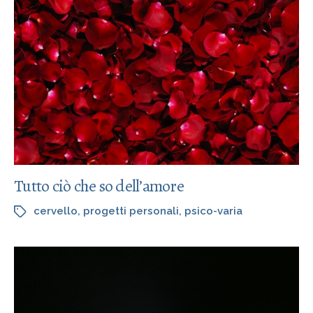
Tutto ciò che so dell’amore
cervello
,
progetti personali
,
psico-varia