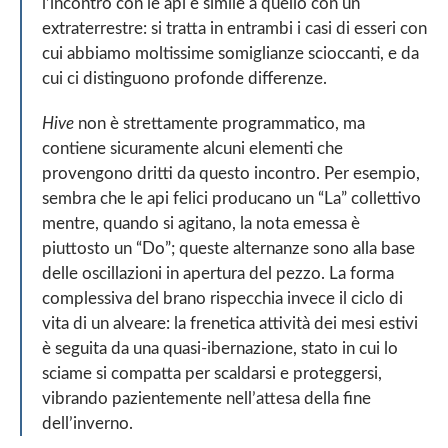
l’incontro con le api è simile a quello con un
l
extraterrestre: si tratta in entrambi i casi di esseri con
a
cui abbiamo moltissime somiglianze scioccanti, e da
y
cui ci distinguono profonde differenze.
e
r
Hive
non è strettamente programmatico, ma
contiene sicuramente alcuni elementi che
provengono dritti da questo incontro. Per esempio,
sembra che le api felici producano un “La” collettivo
mentre, quando si agitano, la nota emessa è
piuttosto un “Do”; queste alternanze sono alla base
delle oscillazioni in apertura del pezzo. La forma
complessiva del brano rispecchia invece il ciclo di
vita di un alveare: la frenetica attività dei mesi estivi
è seguita da una quasi-ibernazione, stato in cui lo
sciame si compatta per scaldarsi e proteggersi,
vibrando pazientemente nell’attesa della fine
dell’inverno.