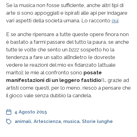
Se la musica non fosse sufficiente, anche altri tipi di
arte si sono appoggiati e ispirati alle api per indagare
vari aspetti della società umana. Lo racconto
qui
.
E se anche ripensare a tutte queste opere finora non
è bastato a farmi passare del tutto la paura, se anche
tutte le volte che sento un
bzzz
sospetto ho la
tendenza a fare un salto all’indietro (e dovreste
vedere le reazioni del mio ex fidanzato [attuale
marito]: le mie al confronto sono
posate
manifestazioni di un leggero fastidio
!)… grazie ad
artisti come questi, per lo meno, riesco a pensare che
il gioco vale senza dubbio la candela.
4 Agosto 2015
animali
,
Artescienza
,
musica
,
Storie lunghe