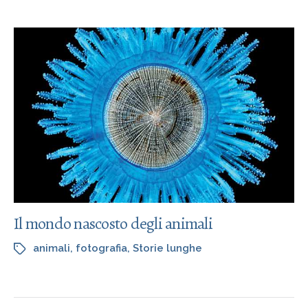
Il mondo nascosto degli animali
animali
,
fotografia
,
Storie lunghe