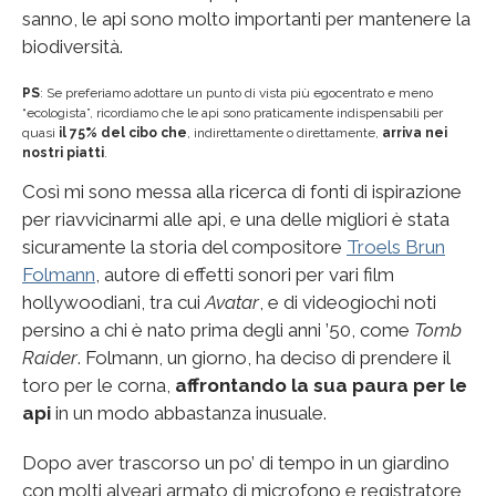
sanno, le api sono molto importanti per mantenere la
biodiversità.
PS
: Se preferiamo adottare un punto di vista più egocentrato e meno
“ecologista”, ricordiamo che le api sono praticamente indispensabili per
quasi
il 75% del cibo che
, indirettamente o direttamente,
arriva nei
nostri piatti
.
Così mi sono messa alla ricerca di fonti di ispirazione
per riavvicinarmi alle api, e una delle migliori è stata
sicuramente la storia del compositore
Troels Brun
Folmann
, autore di effetti sonori per vari film
hollywoodiani, tra cui
Avatar
, e di videogiochi noti
persino a chi è nato prima degli anni ’50, come
Tomb
Raider
. Folmann, un giorno, ha deciso di prendere il
toro per le corna,
affrontando la sua paura per le
api
in un modo abbastanza inusuale.
Dopo aver trascorso un po’ di tempo in un giardino
con molti alveari armato di microfono e registratore,