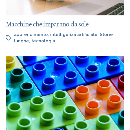
Macchine che imparano da sole
apprendimento
,
intelligenza artificiale
,
Storie
lunghe
,
tecnologia