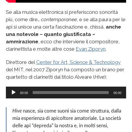
Se alla musica elettronica si preferiscono sonorità
più, come dire…
contemporanee
, e se alla paura per le
api si unisce una certa fascinazione e, chissà,
anche
una notevole – quanto giustificata –
ammirazione
, ecco che interviene il compositore,
clarinettista e molte altre cose
Evan Ziporyn
.
Direttore del
Center for Art, Science & Technology
del MIT, nel 2007 Ziporyn ha composto un brano per
quartetto di clarinetti dal titolo Alveare (
Hive
):
A
00:00
00:00
u
d
Hive
nasce, sia come suoni sia come struttura, dalla
i
mia esperienza di apicoltore amatoriale. La società
o
delle api “depreda” la nostra e, in molti sensi,
P