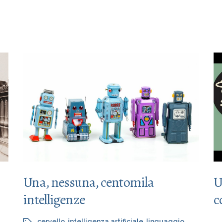
Una, nessuna, centomila
U
intelligenze
c
cervello
,
intelligenza artificiale
,
linguaggio