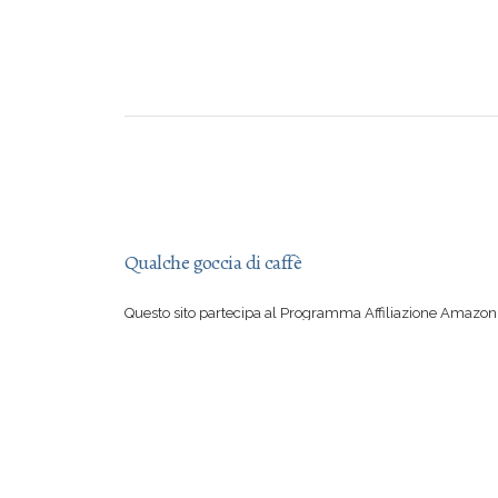
Qualche goccia di caffè
Questo sito partecipa al Programma Affiliazione Amazon 
aver letto una mia recensione vi sentite irresistibilmente
su Amazon, con il vostro acquisto mi offrite qualche goccia
Se però preferite comprare suddetto libro in una libreria 
certo io a rimproverarvi!