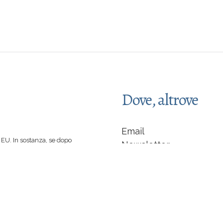
Dove, altrove
Email
EU. In sostanza, se dopo
Newsletter
 spinti a comprare un libro
Facebook
 di caffè :-)
indipendente... non sarò
LinkedIn
Instagram