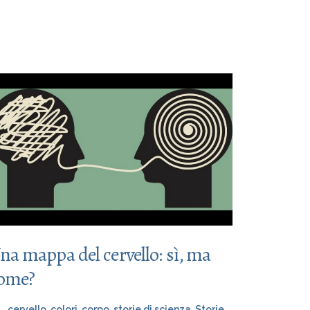
na mappa del cervello: sì, ma
ome?
cervello
,
colori
,
corpo
,
storie di scienza
,
Storie