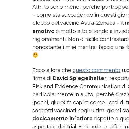
Altri lo sono meno, perché purtroppo r
– come sta succedendo in questi giorni
blocco del vaccino Astra-Zeneca – il 
emotivo
è molto alto e tende a invade
ragionamenti. Non è facile contrastare 
nonostante i miei mantra, faccio una fat
Ecco allora che
questo commento
usc
firma di
David Spiegelhalter
, respon
Risk and Evidence Communication di 
particolarmente in aiuto, perché grazi
(pochi, giuro) fa capire come i casi di 
soggetti vaccinati negli ultimi giorni si
decisamente inferiore
rispetto a que
aspettare dai trial. E ricorda, a differenz