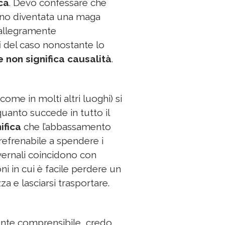
ica
. Devo confessare che
sono diventata una maga
i allegramente
i
del caso nonostante lo
 non significa causalità
.
 (come in molti altri luoghi) si
 quanto succede in tutto il
ifica
che l’abbassamento
refrenabile a spendere i
nvernali coincidono con
ni in cui è facile perdere un
za e lasciarsi trasportare.
nte comprensibile, credo.