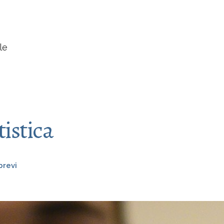
le
tistica
brevi