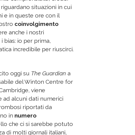
iguardano situazioni in cui
 e in queste ore con il
nostro
coinvolgimento
re anche i nostri
i bias: io per prima,
ica incredibile per riuscirci.
ito oggi su
The Guardian
a
sabile del Winton Centre for
Cambridge, viene
e ad alcuni dati numerici
trombosi riportati da
ano in
numero
llo che ci si sarebbe potuto
a di molti giornali italiani,