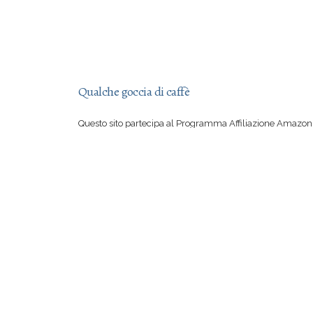
Qualche goccia di caffè
Questo sito partecipa al Programma Affiliazione Amazon 
aver letto una mia recensione vi sentite irresistibilmente
su Amazon, con il vostro acquisto mi offrite qualche goccia
Se però preferite comprare suddetto libro in una libreria 
certo io a rimproverarvi!