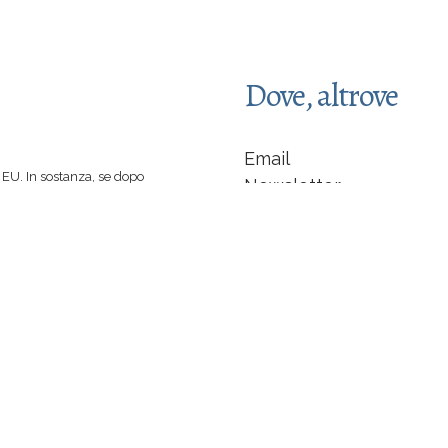
Dove, altrove
Email
EU. In sostanza, se dopo
Newsletter
 spinti a comprare un libro
Facebook
 di caffè :-)
indipendente... non sarò
LinkedIn
Instagram