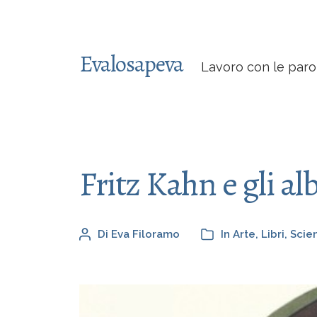
Evalosapeva
Lavoro con le paro
Fritz Kahn e gli al
Di
Eva Filoramo
In
Arte
,
Libri
,
Scie