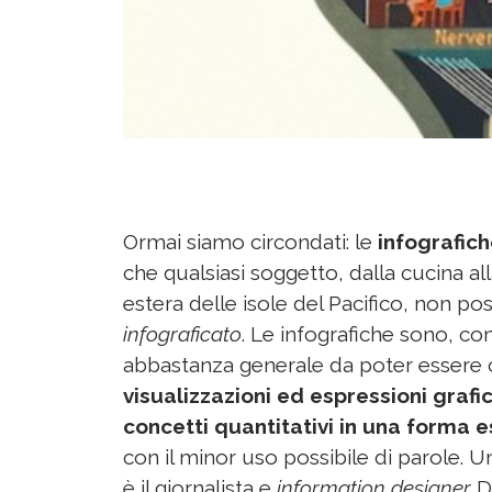
Ormai siamo circondati: le
infografic
che qualsiasi soggetto, dalla cucina all
estera delle isole del Pacifico, non po
infograficato
. Le infografiche sono, co
abbastanza generale da poter essere c
visualizzazioni ed espressioni graf
concetti quantitativi in una forma
con il minor uso possibile di parole. 
è il giornalista e
information designer
D