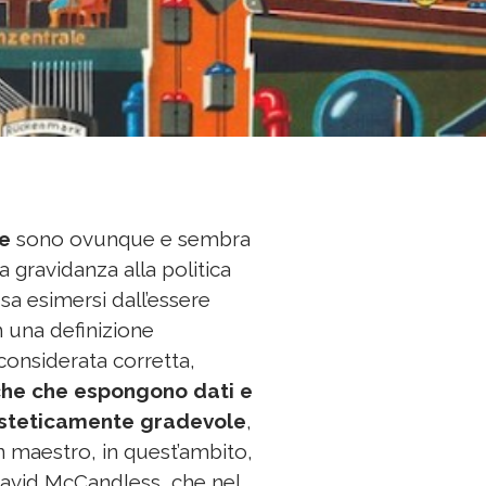
he
sono ovunque e sembra
a gravidanza alla politica
ssa esimersi dall’essere
n una definizione
onsiderata corretta,
iche che espongono dati e
 esteticamente gradevole
,
Un maestro, in quest’ambito,
avid McCandless, che nel