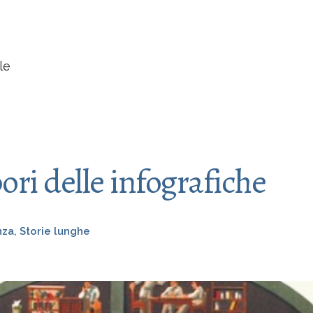
le
bori delle infografiche
nza
,
Storie lunghe