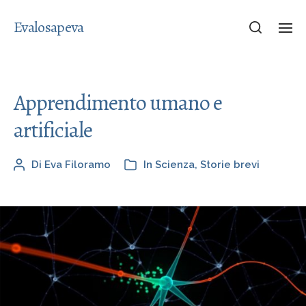
Evalosapeva
Apprendimento umano e
artificiale
Di
Eva Filoramo
In
Scienza
,
Storie brevi