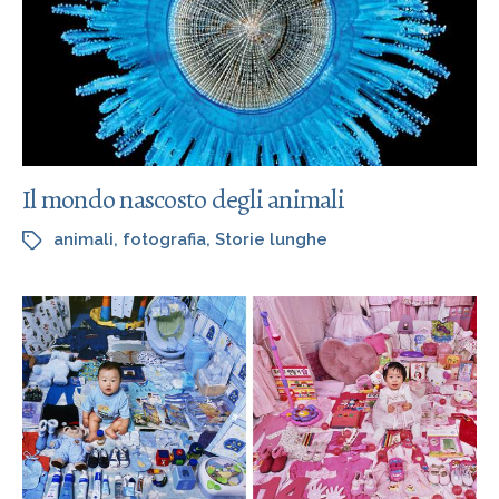
Il mondo nascosto degli animali
animali
,
fotografia
,
Storie lunghe