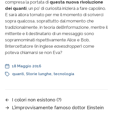
compresa la portata di
questa nuova rivoluzione
dei quanti
, un po’ di curiosità inizierà a fare capolino.
E sarà allora tornato per me il momento di scriverci
sopra qualcosa, soprattutto dal momento che
tradizionalmente, in teoria dell’informazione, mentre il
mittente e il destinatario di un messaggio sono
soprannominati rispettivamente Alice e Bob,
l’intercettatore (in inglese
eavesdropper
) come
poteva chiamarsi se non Eva?
18 Maggio 2016
quanti
,
Storie lunghe
,
tecnologia
←
I colori non esistono (?)
→
L’improvvisamente famoso dottor Einstein