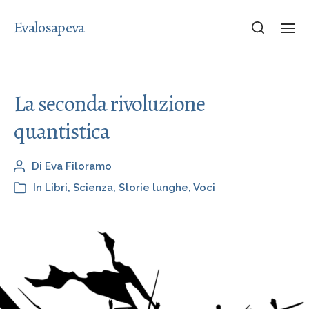
Evalosapeva
La seconda rivoluzione
quantistica
Di
Eva Filoramo
In
Libri
,
Scienza
,
Storie lunghe
,
Voci