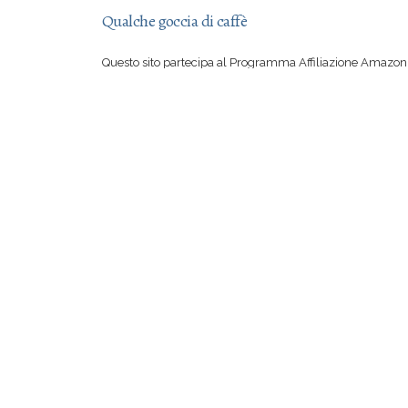
Qualche goccia di caffè
Questo sito partecipa al Programma Affiliazione Amazon 
aver letto una mia recensione vi sentite irresistibilmente
su Amazon, con il vostro acquisto mi offrite qualche goccia
Se però preferite comprare suddetto libro in una libreria 
certo io a rimproverarvi!
© 2012-2026
Evalosapeva
Webdesign Ev