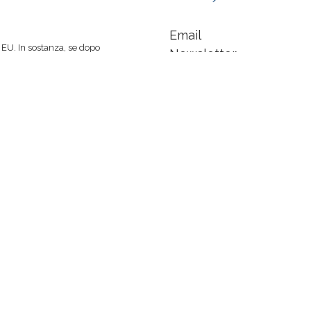
Email
EU. In sostanza, se dopo
Newsletter
 spinti a comprare un libro
Facebook
 di caffè :-)
indipendente... non sarò
LinkedIn
Instagram
a +
Anders Norén
Chi sono
Traduzioni |