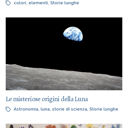
colori
,
elementi
,
Storie lunghe
Le misteriose origini della Luna
Astronomia
,
luna
,
storie di scienza
,
Storie lunghe