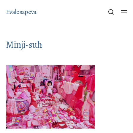
Evalosapeva
Minji-suh