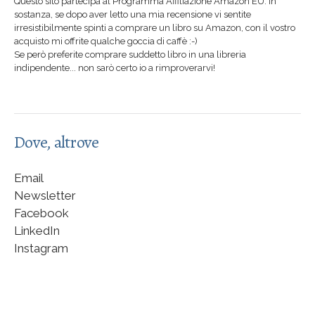
Questo sito partecipa al Programma Affiliazione Amazon EU. In
sostanza, se dopo aver letto una mia recensione vi sentite
irresistibilmente spinti a comprare un libro su Amazon, con il vostro
acquisto mi offrite qualche goccia di caffè :-)
Se però preferite comprare suddetto libro in una libreria
indipendente... non sarò certo io a rimproverarvi!
Dove, altrove
Email
Newsletter
Facebook
LinkedIn
Instagram