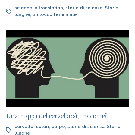
science in translation
,
storie di scienza
,
Storie
lunghe
,
un tocco femminile
Una mappa del cervello: sì, ma come?
cervello
,
colori
,
corpo
,
storie di scienza
,
Storie
lunghe