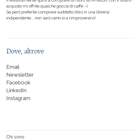
irresistibilmente spinti a comprare un libro su Amazon, con il vostro
acquisto mi offrite qualche goccia di caffè :-)
Se però preferite comprare suddetto libro in una libreria
indipendente... non sarò certo io a rimproverarvi!
Dove, altrove
Email
Newsletter
Facebook
LinkedIn
Instagram
Chi sono