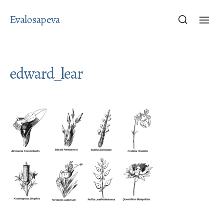
Evalosapeva
edward_lear