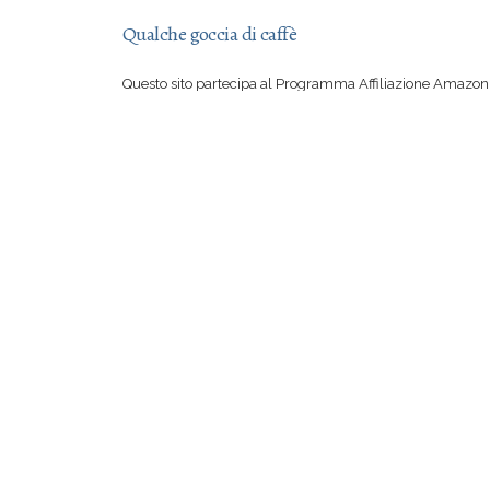
Qualche goccia di caffè
Questo sito partecipa al Programma Affiliazione Amazon 
aver letto una mia recensione vi sentite irresistibilmente
su Amazon, con il vostro acquisto mi offrite qualche goccia
Se però preferite comprare suddetto libro in una libreria 
certo io a rimproverarvi!
© 2012-2026
Evalosapeva
Webdesign Ev