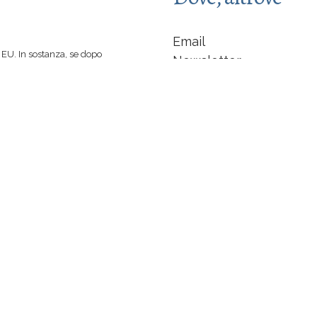
Email
EU. In sostanza, se dopo
Newsletter
 spinti a comprare un libro
Facebook
 di caffè :-)
indipendente... non sarò
LinkedIn
Instagram
a +
Anders Norén
Chi sono
Traduzioni |