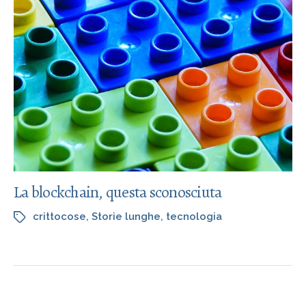
La blockchain, questa sconosciuta
crittocose
,
Storie lunghe
,
tecnologia