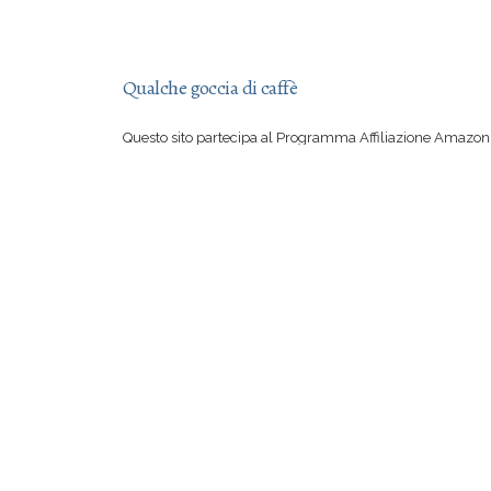
Qualche goccia di caffè
Questo sito partecipa al Programma Affiliazione Amazon 
aver letto una mia recensione vi sentite irresistibilmente
su Amazon, con il vostro acquisto mi offrite qualche goccia
Se però preferite comprare suddetto libro in una libreria 
certo io a rimproverarvi!
© 2012-2026
Evalosapeva
Webdesign Ev