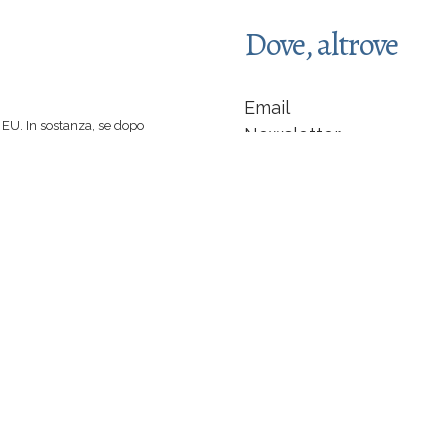
Dove, altrove
Email
EU. In sostanza, se dopo
Newsletter
 spinti a comprare un libro
Facebook
 di caffè :-)
indipendente... non sarò
LinkedIn
Instagram
a +
Anders Norén
Chi sono
Traduzioni |