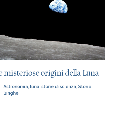
e misteriose origini della Luna
Astronomia
,
luna
,
storie di scienza
,
Storie
lunghe