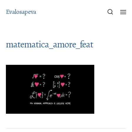
Evalosapeva
matematica_amore_feat