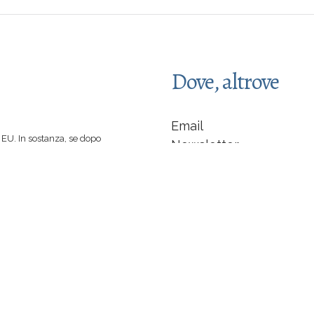
Dove, altrove
Email
EU. In sostanza, se dopo
Newsletter
 spinti a comprare un libro
Facebook
 di caffè :-)
indipendente... non sarò
LinkedIn
Instagram