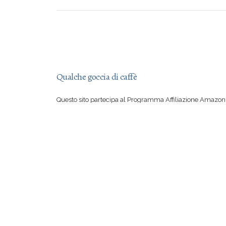
Qualche goccia di caffè
Questo sito partecipa al Programma Affiliazione Amazon 
aver letto una mia recensione vi sentite irresistibilmente
su Amazon, con il vostro acquisto mi offrite qualche goccia
Se però preferite comprare suddetto libro in una libreria 
certo io a rimproverarvi!