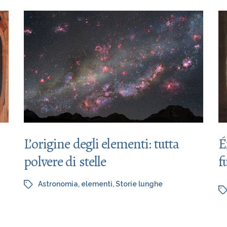
L’origine degli elementi: tutta
É
polvere di stelle
f
Astronomia
,
elementi
,
Storie lunghe