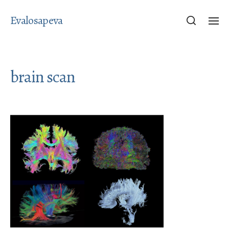
Evalosapeva
brain scan