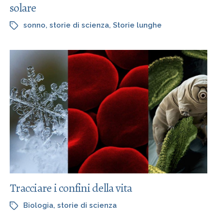
solare
sonno
,
storie di scienza
,
Storie lunghe
Tracciare i confini della vita
Biologia
,
storie di scienza