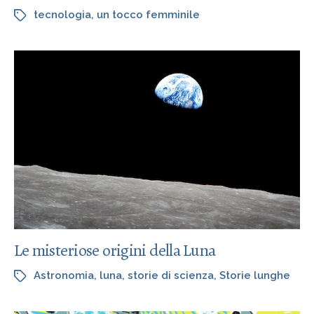
tecnologia
,
un tocco femminile
Le misteriose origini della Luna
Astronomia
,
luna
,
storie di scienza
,
Storie lunghe