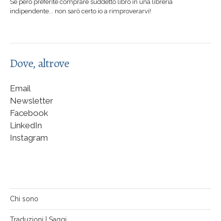
Se però preferite comprare suddetto libro in una libreria
indipendente... non sarò certo io a rimproverarvi!
Dove, altrove
Email
Newsletter
Facebook
LinkedIn
Instagram
Chi sono
Traduzioni | Saggi