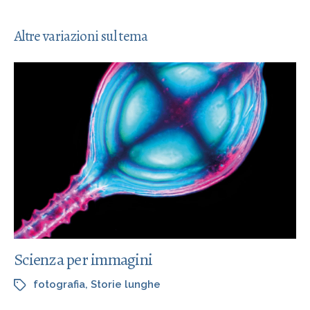
Altre variazioni sul tema
Scienza per immagini
fotografia
,
Storie lunghe