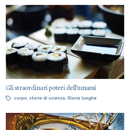
Gli straordinari poteri dell’umami
corpo
,
storie di scienza
,
Storie lunghe