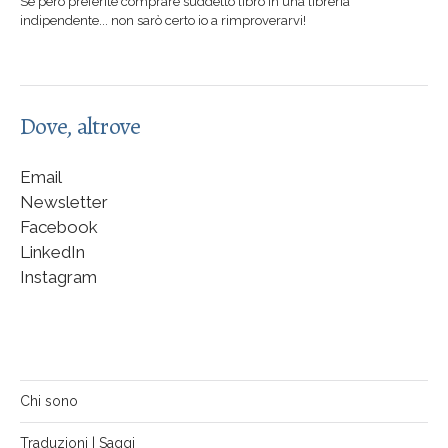
Se però preferite comprare suddetto libro in una libreria
indipendente... non sarò certo io a rimproverarvi!
Dove, altrove
Email
Newsletter
Facebook
LinkedIn
Instagram
Chi sono
Traduzioni | Saggi