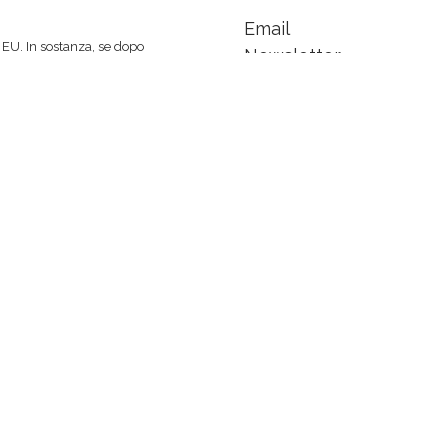
Email
EU. In sostanza, se dopo
Newsletter
 spinti a comprare un libro
Facebook
 di caffè :-)
indipendente... non sarò
LinkedIn
Instagram
a +
Anders Norén
Chi sono
Traduzioni |