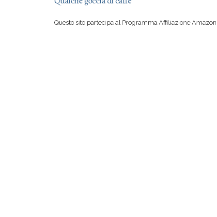
Qualche goccia di caffè
Questo sito partecipa al Programma Affiliazione Amazon 
aver letto una mia recensione vi sentite irresistibilmente
su Amazon, con il vostro acquisto mi offrite qualche goccia
Se però preferite comprare suddetto libro in una libreria 
certo io a rimproverarvi!
© 2012-2026
Evalosapeva
Webdesign Ev