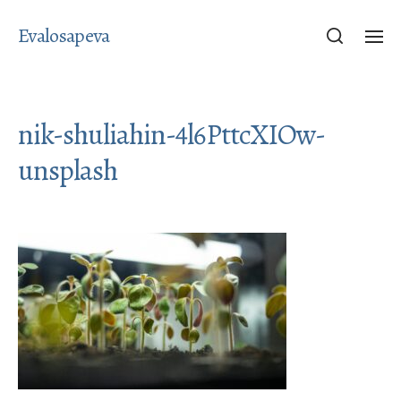
Evalosapeva
nik-shuliahin-4l6PttcXIOw-
unsplash