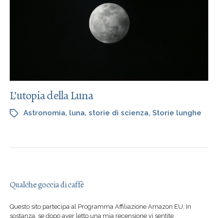
L’utopia della Luna
Astronomia
,
luna
,
storie di scienza
,
Storie lunghe
Qualche goccia di caffè
Questo sito partecipa al Programma Affiliazione Amazon EU. In
sostanza, se dopo aver letto una mia recensione vi sentite