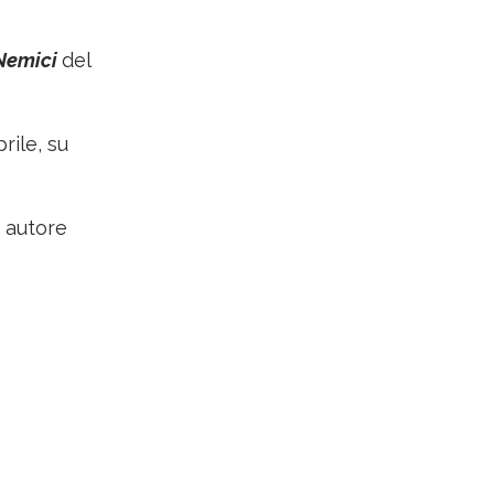
Nemici
del
rile, su
, autore