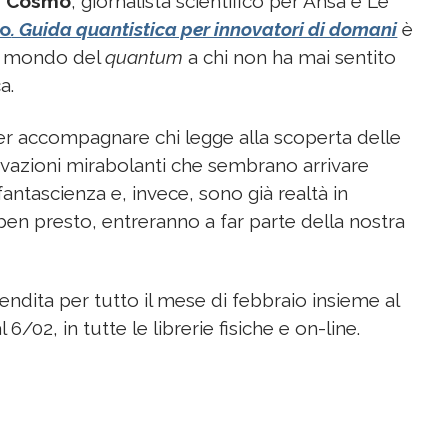
e Cosmo
, giornalista scientifico per Ansa e Le
o
. Guida quantistica per innovatori di domani
è
 il mondo del
quantum
a chi non ha mai sentito
a.
per accompagnare chi legge alla scoperta delle
ovazioni mirabolanti che sembrano arrivare
fantascienza e, invece, sono già realtà in
 ben presto, entreranno a far parte della nostra
vendita per tutto il mese di febbraio insieme al
l 6/02, in tutte le librerie fisiche e on-line.