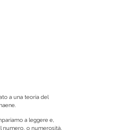
ato a una teoria del
haene.
mpariamo a leggere e,
el numero, o numerosità,