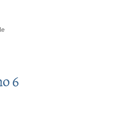
le
no 6