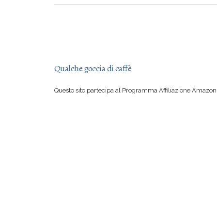
Qualche goccia di caffè
Questo sito partecipa al Programma Affiliazione Amazon 
aver letto una mia recensione vi sentite irresistibilmente
su Amazon, con il vostro acquisto mi offrite qualche goccia
Se però preferite comprare suddetto libro in una libreria 
certo io a rimproverarvi!