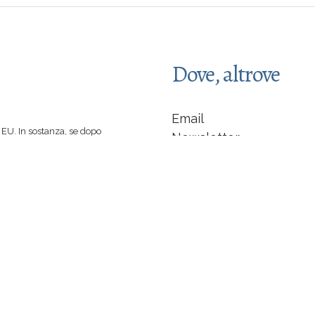
Dove, altrove
Email
EU. In sostanza, se dopo
Newsletter
 spinti a comprare un libro
Facebook
 di caffè :-)
indipendente... non sarò
LinkedIn
Instagram