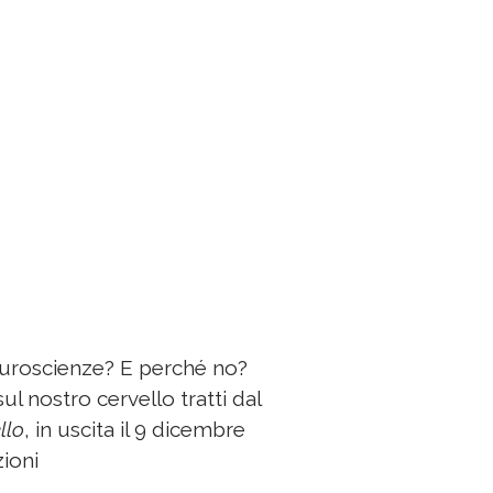
uroscienze? E perché no?
sul nostro cervello tratti dal
llo
, in uscita il 9 dicembre
zioni