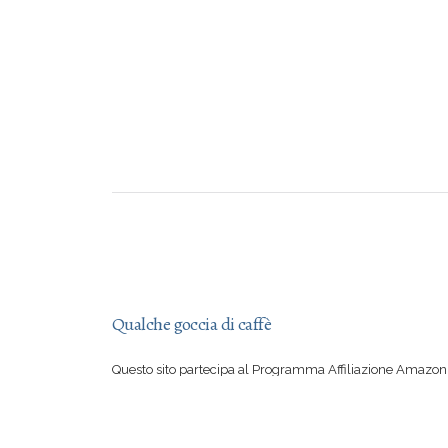
Qualche goccia di caffè
Questo sito partecipa al Programma Affiliazione Amazon 
aver letto una mia recensione vi sentite irresistibilmente
su Amazon, con il vostro acquisto mi offrite qualche goccia
Se però preferite comprare suddetto libro in una libreria 
certo io a rimproverarvi!