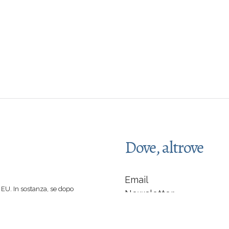
Dove, altrove
Email
EU. In sostanza, se dopo
Newsletter
 spinti a comprare un libro
Facebook
 di caffè :-)
indipendente... non sarò
LinkedIn