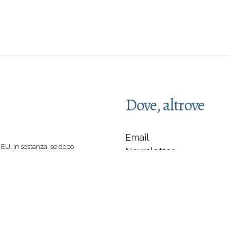
Dove, altrove
Email
EU. In sostanza, se dopo
Newsletter
 spinti a comprare un libro
Facebook
 di caffè :-)
indipendente... non sarò
LinkedIn
Instagram