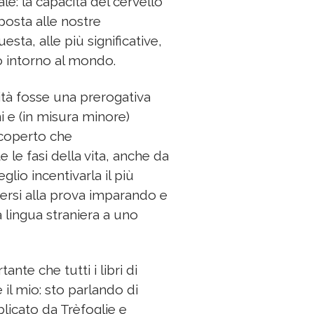
ale: la capacità del cervello
sposta alle nostre
sta, alle più significative,
o intorno al mondo.
tà fosse una prerogativa
ni e (in misura minore)
scoperto che
le fasi della vita, anche da
glio incentivarla il più
ersi alla prova imparando e
lingua straniera a uno
nte che tutti i libri di
il mio: sto parlando di
licato da Trèfoglie e