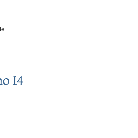
le
o 14