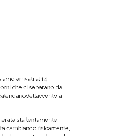
mo arrivati al 14
orni che ci separano dal
#calendariodellavvento a
erata sta lentamente
 sta cambiando fisicamente,