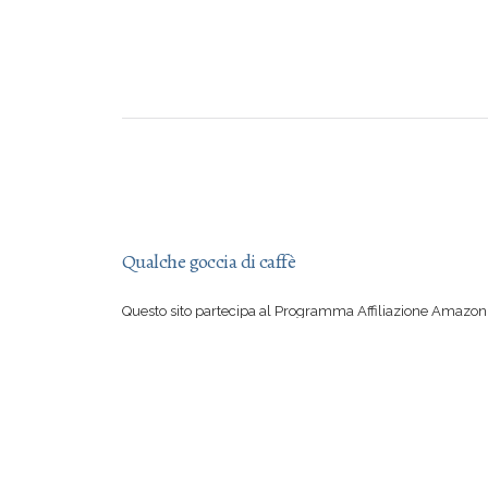
Qualche goccia di caffè
Questo sito partecipa al Programma Affiliazione Amazon 
aver letto una mia recensione vi sentite irresistibilmente
su Amazon, con il vostro acquisto mi offrite qualche goccia
Se però preferite comprare suddetto libro in una libreria 
certo io a rimproverarvi!